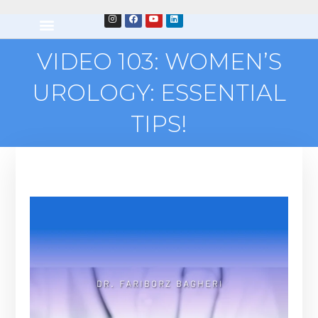
VIDEO 103: WOMEN’S
UROLOGY: ESSENTIAL
TIPS!