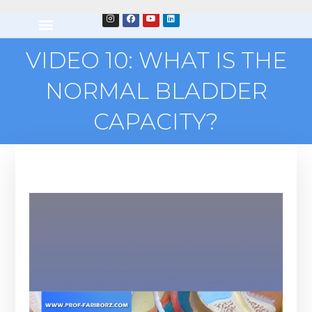
VIDEO 10: WHAT IS THE
NORMAL BLADDER
CAPACITY?