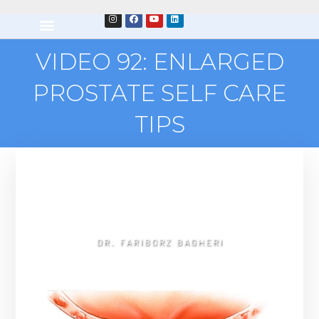
VIDEO 92: ENLARGED
PROSTATE SELF CARE
TIPS