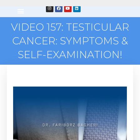
VIDEO 157: TESTICULAR
CANCER: SYMPTOMS &
SELF-EXAMINATION!