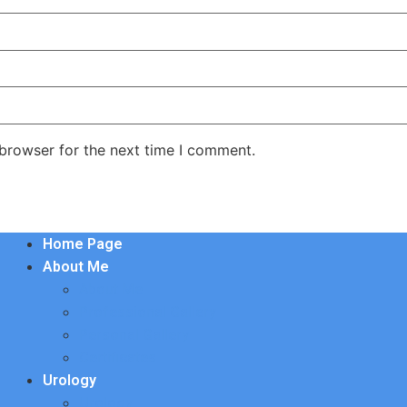
 browser for the next time I comment.
Home Page
About Me
About Me
Professional Gallery
Personal Gallery
Certificates
Urology
Urology