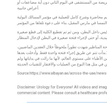
مريضة من المستشفى في اليوم الثاني دون أية مضاعفات أو
أعراض جانبية.
ديم محاضرة وشرح كامل للعملية في مؤتمر المسالك البولية
يس داخل البطن، ومن ثم تم تقطيع الكلية إلى قطع صغيرة
 الصحة في دبي، إن جراحة المناظير شهدت تطوراً ملحوظاً خلال العقدين الماضيين،
لافتا إلى أن الجراحة التنظيرية تجرى عادة عبر إجراء فتحات (3 – 5) لا يزيد حجم الواحدة على سنتمتر واحد وفي العام 2007 بدأت تتم عن طريق إجراء فتحة واحدة فقط. وأدخلت بعدها
الأطباء على مستوى العالم، لأنها ما زالت في بداياتها ولم
Source:https://www.albayan.ae/across-the-uae/new
Disclaimer: Urology for Everyone! All videos and imag
commercial content. Please consult a healthcare prof