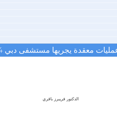
 عمليات معقدة يجريها مستشفى دبي