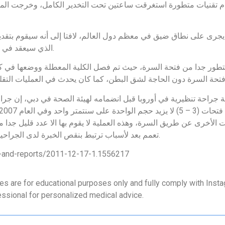
خدام تقنيات متطورة استغرقت ساعتين تحت التخدير الكامل، وخرجت ال
ل يجرى على نطاق ضيق في معظم دول العالم، لافتا إلى أنه سيقوم بتق
الذي سيعقد في النمسا في مارس المقبل، بناء على دعوة تلقاها من المؤتمر.
متطور جدا من فتحة السرة، حيث تم فصل الكلية المعطلة ووضعها في ك
لدكتور فريبرز الذي قام بإجراء أكثر من 1000 عملية جراحة تنظيرية في أوروبا قبل انضمامه لهيئة
الأخرى عن طريق السرة، وهذه العملية لا يقوم بها الا عدد قليل جدا من 
تعمم بعد لأسباب ترتبط بنقص الخبرة لدى الجراحين في مثل هذا النوع من العمليات والافتقار للتقنيات الحديثة.
s-and-reports/2011-12-17-1.1556217
es are for educational purposes only and fully comply with Instag
essional for personalized medical advice.