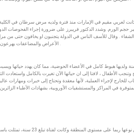
حجم الورم. وشدد الدكتور فريبرز على ضرورة إجراء الفحوصات الدوري
شفاء . وقال للأسف الناس في الدولة يتجنبون او يخافون حتى من مرا
الأعراض والمضاعفات يهرعون لأقرب مستشفى، وهذا عكس ما يحدث في الدول الأوروبية .
ل العملية الثالثة كانت لمريضة تبلغ من العمر 30 سنة ولديها هبوط كامل في الأعضاء الحوضية، مم
وتنجب الأطفال ، لافتا إلى ان حياتها الآن تغيرت بالكامل واستعادت الثق
خارج لإجراء العملية، لأنها معقدة وتحتاج إلى خبرات ومهارات عالية. 
فرة في المراكز والمستشفيات الأوروبية، بشهادات الأطباء الزائرين ا
وقال الدكتور فريبرز إنه قام أيضا بإجرا