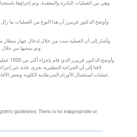
وهي من العمليات النادرة والمعقدة، وتم إجراؤها باست
وأوضح الدكتور فريبرز أن هذا النوع من العمليات ما زا
وأشار إلى أن العملية تمت من خلال إدخال جهاز منظار 
وتم سحبها من خلال فتحة السرة دون الحاجة لشق البطن، كما كان يحدث في العمليات التقليدية، أو حتى لإجراء فتحة صغيرة في البطن لإدخال المنظار.
وأوضح ا
عمليات استئصال الأورام السرطانية الكلوية وبعض الآفات 
ram’s guidelines. There is no inappropriate or