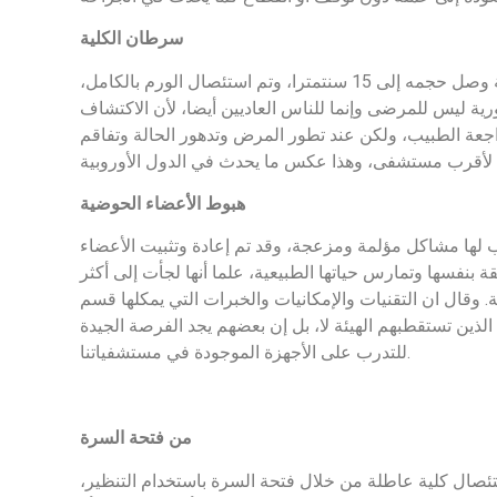
سرطان الكلية
وأضاف الدكتور فريبرز إن العملية الثانية التي قام بإجرائها كانت لعربي مقيم في الإمارات منذ فترة ولديه مرض سرطان في الكلية وصل حجمه إلى 15 سنتمترا، وتم استئصال الورم بالكامل،
ة ليس للمرضى وإنما للناس العاديين أيضا، لأن الاكتشاف
جعة الطبيب، ولكن عند تطور المرض وتدهور الحالة وتفاقم
هبوط الأعضاء الحوضية
ا كان يهدد حياتها ويسبب لها مشاكل مؤلمة ومزعجة، وقد تم إعادة وتثبيت الأعضاء
ة بنفسها وتمارس حياتها الطبيعية، علما أنها لجأت إلى أكثر
وقال ان التقنيات والإمكانيات والخبرات التي يمكلها قسم
لذين تستقطبهم الهيئة لا، بل إن بعضهم يجد الفرصة الجيدة
للتدرب على الأجهزة الموجودة في مستشفياتنا.
من فتحة السرة
ء أول عملية من نوعها ربما على مستوى المنطقة وكانت لفتاة تبلغ 23 سنة، تمثلت باستئصال كلية عاطلة من خلال فتحة السرة باستخدام التنظير،