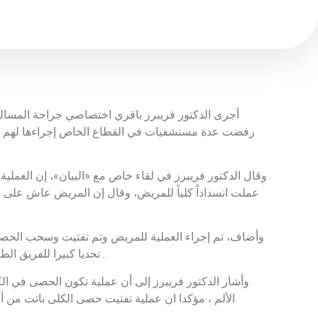
أجرى الدكتور فريبرز باقري اختصاصي جراحة المسالك
عملت انسداداً كلياً للمريض، وقال إن المريض عاش على ا
تحديا كبيرا للفريق الطبي بسبب وزن المريض ولكن العملية تكللت بنجاح وخرج المريض من المستشفى بعد ثلاثة أيام دون أي مضاعفات أو أعراض جانبية .
وأشار الدكتور فريبرز إلى أن عملية تكون الحصى في ال
الألم ، مؤكدا ان عملية تفتيت حصى الكلى باتت من أس