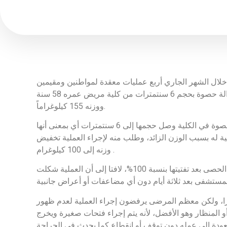
لال الشهر الجاري أربع عمليات معقدة لمواطنين ومقيمين
رفضت عدة مستشفيات في القطاع الخاص إجراءها لهم بسبب صعوبة تلك الحالات، وما قد يترتب عليها من مضاعفات، أهمها إزالة حصوة بحجم 6 سنتمترات من كلية مريض عمره 58 سنة
ووزنه 155 كيلوغراماً.
وقال الدكتور فريبرز في لقاء خاص مع «البيان»، إن العملية الأولى أجريت لمريض عمره 58 سنة ويبلغ وزنه 155 كيلوغراماً ولديه حصوة في الكلية وصل حجمها إلى 6 سنتمترات أي بمعنى أنها
 له بسبب الوزن الزائد، وطلب منه لإجراء العملية تخفيض
وزنه إلى 100 كيلوغرام .
وأضاف، تم إجراء العملية للمريض وتم تفتيت وسحب الحصوة من خلال المنظار أي بثقب لا يتعدى حجمه سنتمترا واحدا وتم شفط الحصى بعد تفتيتها بنسبة 100%، لافتا إلى أن العملية شكلت
بكرا، ولكن معظم المرضى يرفضون إجراء العملية لعدم ظهور
و المنظار وهو الأفضل، لأنه يتم إجراء فتحات صغيرة ويخرج