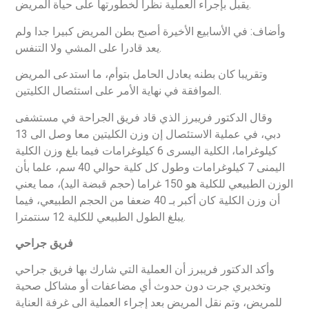
يقبل بإجراء العملية نظرا لخطورتها على حياة المريض.
وأضاف: في الأسابيع الأخيرة أصبح بطن المريض كبيرا جدا ولم
يعد قادرا على المشي ولا التنفس.
وتقريبا كان بطنه يعادل الحامل بتوأم، ما استدعى المريض
الموافقة في نهاية الأمر على استئصال الكليتين.
وقال الدكتور فريبرز الذي قاد فريق الجراحة في مستشفى
دبي، في عملية الاستئصال إن وزن الكليتين معا وصل الى 13
كيلوغراما، الكلية اليسرى 6 كيلوغرامات فيما بلغ وزن الكلية
اليمنى 7 كيلوغرامات وطول كل كلية حوالي 40 سم، علما بأن
الوزن الطبيعي للكلية هو 150 غراما (حجم قبضة اليد)، مما يعني
أن وزن الكلية كان أكبر بـ 40 ضعفا من الحجم الطبيعي، فيما
يبلغ الطول الطبيعي للكلية 12 سنتمترا.
فريق جراحي
وأكد الدكتور فريبرز أن العملية التي شارك بها فريق جراحي
وتخديري جرت دون حدوث أي مضاعفات أو مشاكل صحية
للمريض، وتم نقل المريض بعد إجراء العملية الى غرفة العناية