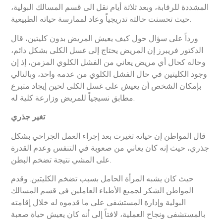
المشددة للرقابة، وبعد ثلاثة أيام نقل الى قسم المسالك البولية،
حيث تحسنت حالته تدريجياً وعاد لممارسة حياته الطبيعية.
ورداً على سؤال حول كيف يعيش المريض بدون كليتين، قال
الدكتور فريبرز إن المريض يحتاج إلى غسل الكلى بشكل دائم،
وحاله كحال أي مريض يعاني من الفشل الكلوي المزمن، إذ إن
وجود الكليتين في حال الفشل الكلوي من عدمه واحد، وبالتالي
بإمكان الشخص أن يعيش على غسل الكلى لحين إيجاد متبرع
مطابق نسيجياً للمريض وزارعة كلية له.
تغير جذري
قال المواطن إن حياته تغيرت بعد إجراء العمل الجراحي بشكل
جذري، حيث إنه كان يعاني من صعوبة في التنفس وعدم القدرة
على المشي نتيجة تضخم البطن.
حيث كان يشبه المرأة الحامل بسبب تضخم الكليتين. وقدم
المواطن الشكر لجميع الأطباء العاملين في قسم المسالك
البولية وإدارة المستشفى على ما قدموه له خلال إقامته
بالمستشفى ونجاح العملية، لافتاً إلى أنه كان يعيش حياة صعبة