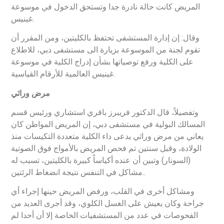
المريض كانت حالة نادرة جدا وتستحق الدخول في موسوعة
غينيس.
وقال: إن إدارة المستشفى تحتفظ بالكليتين، ومن المقرر أن
تقوم لجنة من الموسوعة بزيارة الى مستشفى دبي، للاطلاع
على الكلية ورفع توصياتها بشأن إدراج الكلية في موسوعة
غينيس العالمية للأرقام القياسية.
مرض وراثي
وتفصيلاً، قال الدكتور فريبرز باقري استشاري ورئيس قسم
المسالك البولية في مستشفى دبي، إن المريض المواطن كان
يعاني من مرض وراثي يدعى داء الكلية متعددة التكيسات منذ
الولادة، وقبل سنتين تم فحص المريض بالأمواج فوق الصوتية
(السونار) وتبين أن عنده أكياساً كبيرة بالكليتين، تسبب له
مشاكل في التنفس نتيجة انضغاط الرئتين..
ومشاكل أخرى في القلب، ورفض المريض حينها إجراء أي
جراحة وكان يعيش على الغسل الكلوي، وقد أجرى العديد من
الفحوصات في عدد من المستشفيات الخاصة إلا أن أحدا لم