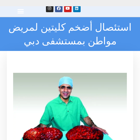
استئصال أضخم كليتين لمريض
مواطن بمستشفى دبي